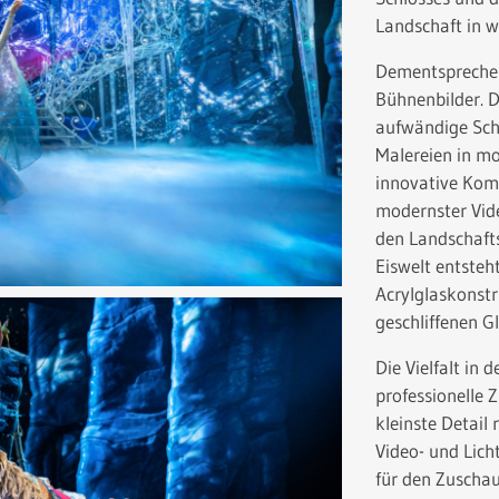
Landschaft in w
Dementsprechend
Bühnenbilder. 
aufwändige Schn
Malereien in mo
innovative Kom
modernster Vide
den Landschafts
Eiswelt entsteh
Acrylglaskonstr
geschliffenen Gl
Die Vielfalt in 
professionelle 
kleinste Detail 
Video- und Lich
für den Zuschau