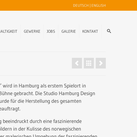
DEUTSCH
|
ENGLISH
ALTIGKEIT
GEWERKE
JOBS
GALERIE
KONTAKT
“ wird in Hamburg als erstem Spielort in
 Bühne gebracht. Die Studio Hamburg Design
de für die Herstellung des gesamten
auftragt.
g beeindruckt durch eine faszinierende
ldern in der Kulisse des norwegischen
der malerischen Umgebung der faszinierenden