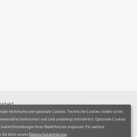
ontakt
ndet technische und optionale Cookies. Technische Cookies stellen sicher,
udio Hamburg Design Works GmbH
nfelder Allee 80
einwandfrei funktioniert und sind unbedingt erforderlich. Optionale Cookies
2045 Hamburg
Cookie-Einstellungen Ihren Bedürfnissen anpassen. Für weitere
n Sie bitte unsere
Datenschutzerklärung
.
lefon: +49 (0)40 6688-3300