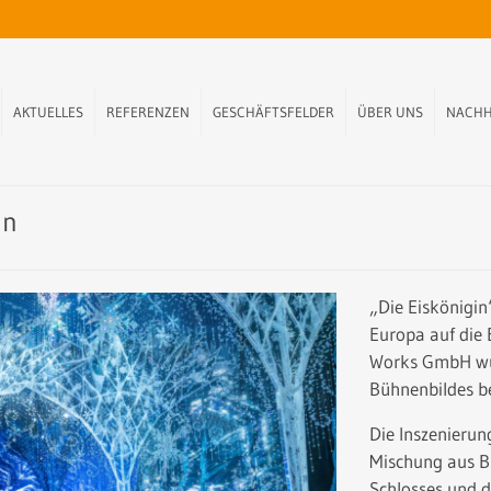
AKTUELLES
REFERENZEN
GESCHÄFTSFELDER
ÜBER UNS
NACHH
in
„Die Eiskönigin
Europa auf die
Works GmbH wur
Bühnenbildes be
Die Inszenierun
Mischung aus Bi
Schlosses und 