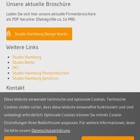
Unsere aktuelle Broschüre
Laden Sie sich hier unsere aktuelle Firmenbroschüre
als PDF herunter (Dateigröße ca. 14 MB).
Studio Hamburg Design Works
Weitere Links
Studio Hamburg
Studio Berlin
MCI
Studio Hamburg Postproduction
Studio Hamburg Synchron
Kontakt
Studio Hamburg Design Works GmbH
Diese Website verwendet technische und optionale Cookies. Technische
Jenfelder Allee 80
Cookies stellen sicher, dass diese Website einwandfrei funktioniert und sind
22045 Hamburg
unbedingt erforderlich. Optionale Cookies können Sie mittels Cookie-
Telefon: +49 (0)40 6688-3300
Einstellungen Ihren Bedürfnissen anpassen. Für weitere Informationen, lesen
E-Mail:
design-works@studio-hamburg.de
Sie bitte unsere
Datenschutzerklärung
.
© 2026 Studio Hamburg Design Works |
Impressum
|
Verhaltenskodex
|
AGB
|