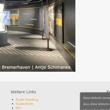
Weitere Links
K
Diese Website verwe
Studio Hamburg
St
Studio Berlin
Je
dass diese Website 
MCI
2
können Sie mittels 