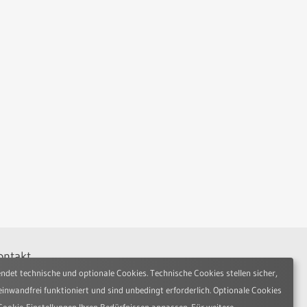
ontakt
ndet technische und optionale Cookies. Technische Cookies stellen sicher,
udio Hamburg Design Works GmbH
nfelder Allee 80
einwandfrei funktioniert und sind unbedingt erforderlich. Optionale Cookies
2045 Hamburg
Cookie-Einstellungen Ihren Bedürfnissen anpassen. Für weitere