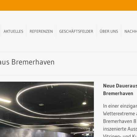
AKTUELLES
REFERENZEN
GESCHÄFTSFELDER
ÜBER UNS
NACHH
haus Bremerhaven
Neue Dauerau
Bremerhaven
In einer einzig
Wetterextreme a
Bremerhaven 8`
inszenierte Au
Vitrinen- und K