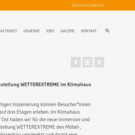
DEUTSCH
|
ENGLISH
ALTIGKEIT
GEWERKE
JOBS
GALERIE
KONTAKT
sstellung WETTEREXTREME im Klimahaus
artigen Inszenierung können Besucher*innen
uf drei Etagen erleben. Im Klimahaus
Ost haben wir für die neue immersive und
sstellung WETTEREXTREME den Möbel-,
ulissenbau umgesetzt und damit eine