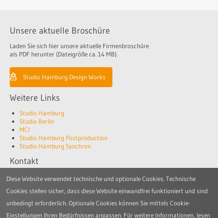
Unsere aktuelle Broschüre
Laden Sie sich hier unsere aktuelle Firmenbroschüre
als PDF herunter (Dateigröße ca. 14 MB).
Studio Hamburg Design Works
Weitere Links
Studio Hamburg
Studio Berlin
MCI
Studio Hamburg Postproduction
Studio Hamburg Synchron
Kontakt
Studio Hamburg Design Works GmbH
Diese Website verwendet technische und optionale Cookies. Technische
Jenfelder Allee 80
Cookies stellen sicher, dass diese Website einwandfrei funktioniert und sind
22045 Hamburg
unbedingt erforderlich. Optionale Cookies können Sie mittels Cookie-
Telefon: +49 (0)40 6688-3300
Einstellungen Ihren Bedürfnissen anpassen. Für weitere Informationen, lesen
E-Mail:
design-works@studio-hamburg.de