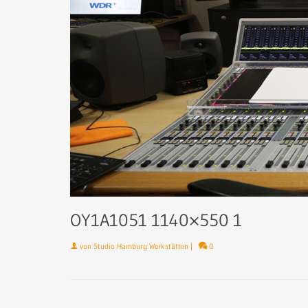
OY1A1051 1140×550 1
von
Studio Hamburg Werkstätten
|
0