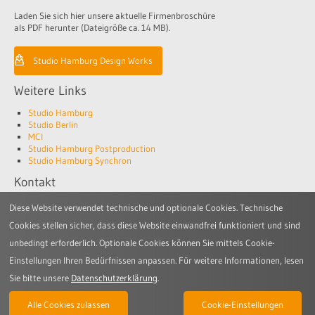
Laden Sie sich hier unsere aktuelle Firmenbroschüre
als PDF herunter (Dateigröße ca. 14 MB).
Studio Hamburg Design Works
Weitere Links
Studio Hamburg
Studio Berlin
MCI
Studio Hamburg Postproduction
Studio Hamburg Synchron
Kontakt
Studio Hamburg Design Works GmbH
Diese Website verwendet technische und optionale Cookies. Technische
Jenfelder Allee 80
Cookies stellen sicher, dass diese Website einwandfrei funktioniert und sind
22045 Hamburg
unbedingt erforderlich. Optionale Cookies können Sie mittels Cookie-
Telefon: +49 (0)40 6688-3300
Einstellungen Ihren Bedürfnissen anpassen. Für weitere Informationen, lesen
E-Mail:
design-works@studio-hamburg.de
Sie bitte unsere
Datenschutzerklärung
.
© 2026 Studio Hamburg Design Works |
Impressum
|
Verhaltenskodex
|
AGB
|
Alle Cookies zulassen
Cookie-Einstellungen
Datenschutz
|
Hinweis auf Regelverstoß